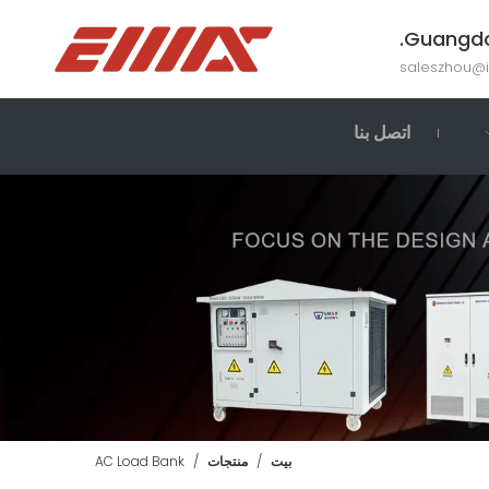
saleszhou@
اتصل بنا
بيت
/
منتجات
/
AC Load Bank