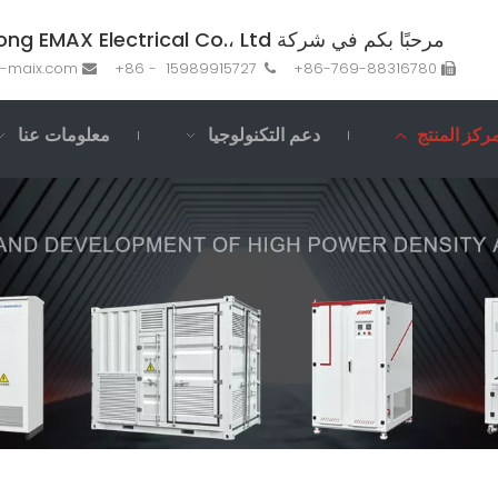
مرحبًا بكم في شركة Guangdong EMAX Electrical Co.، Ltd.
i-maix.com
15989915727 - 86+
86-769-88316780+



ركز المنتج
دعم التكنولوجيا
معلومات عنا