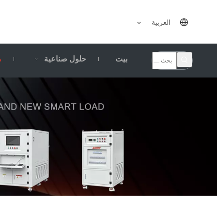
العربية
بيت
حلول صناعية
م