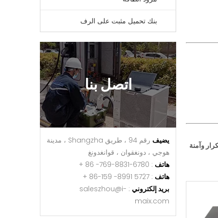
بنك تحميل مثبت على الرف
اتصل بنا
يضيف
رقم 94 ، طريق Shangzha ، مدينة
كرار وآمنة
هوجي ، دونغقوان ، قوانغدونغ
هاتف
: 6780-8831-769- 86 +
هاتف
: 5727 8991- 159-86 +
بريد إلكتروني
:
saleszhou@i-
maix.com