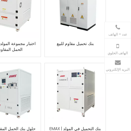
86-769-88316780+
عدد = الهاتف
بنك تحميل مقاوم للبيع
اختبار مجموعة المولد
15099752515 86+ Mr.Jiang
الحمل المقاو
الهاتف الخلوي
البريد الإلكتروني
بنك التحميل في المولد | EMAX
حلول بنك الحمل المقاو