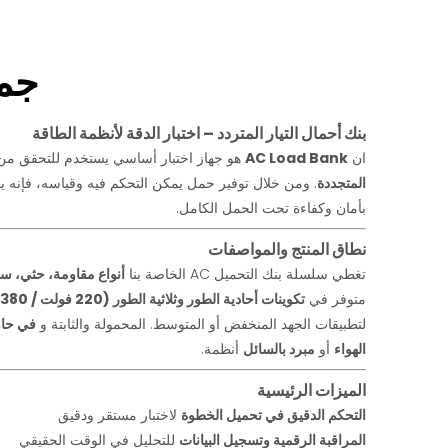
جمي
بنك أحمال التيار المتردد – اختبار الدقة لأنظمة الطاقة
ان
AC Load Bank
هو جهاز اختبار أساسي يستخدم للتحقق من 
المتجددة
. ومن خلال توفير حمل يمكن التحكم فيه وقياسه، فإنه 
بأمان وكفاءة تحت الحمل الكامل.
نطاق المنتج والمواصفات
تغطي سلسلة بنك التحميل AC الخاصة بنا
أنواع مقاومة، حثي، سعوية، و C
متوفر في
تكوينات أحادية الطور وثلاثية الطور (220 فولت / 380 فولت / 400 فولت / 415 فولت / 480 فولت)
لتطبيقات الجهد المنخفض أو المتوسط. المحمولة والثابتة و
في حاو
الهواء
أو
مبرد بالسائل
أنظمة.
الميزات الرئيسية
التحكم الدقيق في تحميل الخطوة
لاختبار مستقر ودقيق
المراقبة الرقمية وتسجيل البيانات
للتحليل في الوقت الحقيقي