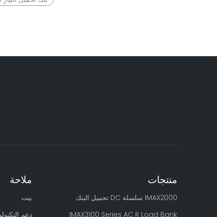
منتجات
ملاحة
IMAX2000 سلسلة DC تحميل البنك
بيت
IMAX3100 Series AC R Load Bank
دعم التكنولو