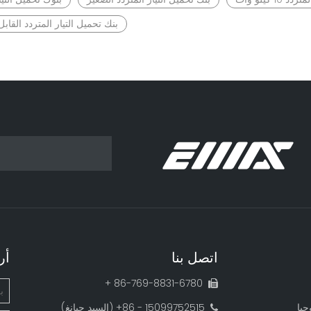
بنك تحميل التيار المتردد القاب
اتصل بنا
أر
86-769-8831-6780 +

جيا
15099752515 - 86+ (السيد جيانغ)
