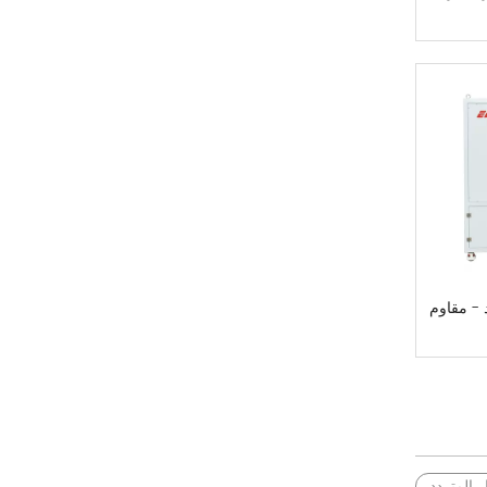
د - مقاوم
ر المتردد