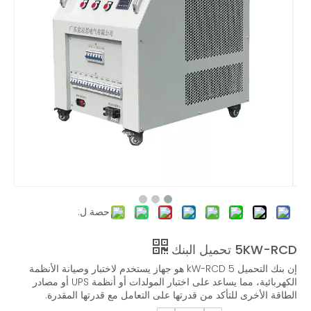
بنك تحميل RCD بقدرة 30 كيلو وات - بنك تحميل محمول
بنك تحميل غير خطي AC RCD ثلاثي الطور بقدرة 45 كيلو وات
بنك تحميل RCD بقدرة 30 كيلو وات 120 فولت/440 فولت
حصة ل:
5KW-RCD تحميل البنك
إن بنك التحميل 5 kW-RCD هو جهاز يستخدم لاختبار وصيانة الأنظمة
الكهربائية، مما يساعد على اختبار المولدات أو أنظمة UPS أو مصادر
الطاقة الأخرى للتأكد من قدرتها على التعامل مع قدرتها المقدرة.