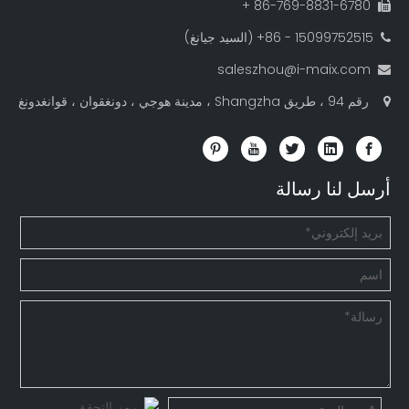
86-769-8831-6780 +

15099752515 - 86+ (السيد جيانغ)

saleszhou@i-maix.com

رقم 94 ، طريق Shangzha ، مدينة هوجي ، دونغقوان ، قوانغدونغ

أرسل لنا رسالة