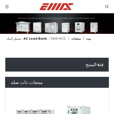
بيت
/
منتجات
/
5KW-RCD تحميل البنك
/
AC Load Bank
فئة المنتج
منتجات ذات صله