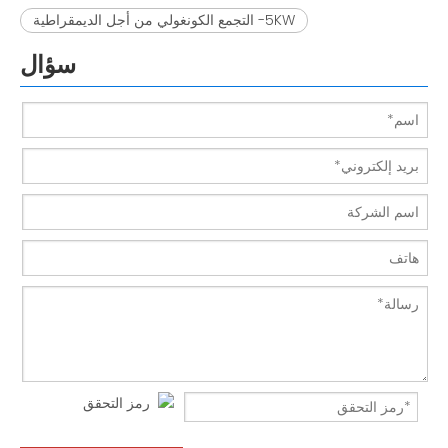
5KW- التجمع الكونغولي من أجل الديمقراطية
سؤال