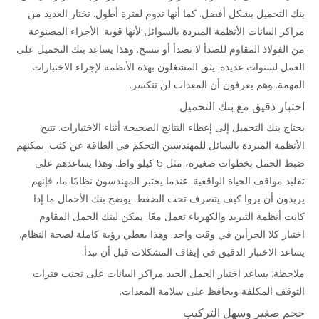
بنك التحميل بشكل أفضل. كما أنها تدوم لفترة أطول. تختار العديد من
مراكز البيانات الأنظمة المبردة بالسوائل لأنها قوية. الأجزاء المصنوعة
من الفولاذ المقاوم للصدأ لا تصدأ أو تتسخ. وهذا يساعد بنك التحميل على
العمل لسنوات عديدة. يثق المشغلون بهذه الأنظمة لإجراء الاختبارات
المهمة. وهم يعرفون أن المعدات لن تنكسر.
اختبار دقيق مع بنك التحميل
يحتاج بنك
التحميل
إلى إعطاء النتائج الصحيحة أثناء الاختبارات. تتيح
الأنظمة المبردة بالسائل للمهندسين التحكم في الطاقة عن كثب. يمكنهم
ضبط الحمل بخطوات صغيرة، مثل 5 كيلو واط. وهذا يساعدهم على
تقليد مواقف الحياة الواقعية. عندما يختبر المهندسون نظامًا ما، فإنهم
يريدون أن يروا كيف يتصرف تحت الضغط. يوضح بنك الأحمال ما إذا
كانت أنظمة التبريد والكهرباء تعمل معًا. يمكن لبنك الحمل المقاوم
اختبار كلا الجزأين في وقت واحد. وهذا يعطي رؤية كاملة لصحة النظام.
يساعد الاختبار الدقيق في إيقاف المشكلات قبل أن تبدأ.
ملاحظة: يساعد اختبار الحمل الجيد مراكز البيانات على تجنب فترات
التوقف المكلفة ويحافظ على سلامة المعدات.
حجم صغير وسهل التركيب