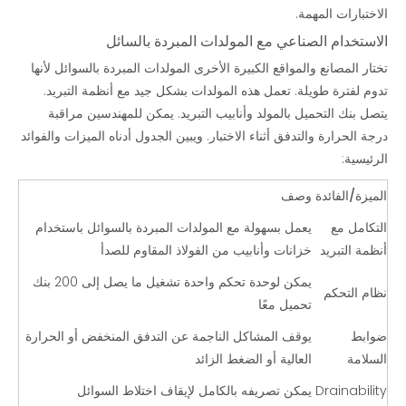
الاختبارات المهمة.
الاستخدام الصناعي مع المولدات المبردة بالسائل
تختار المصانع والمواقع الكبيرة الأخرى
المولدات المبردة بالسوائل
لأنها
تدوم لفترة طويلة. تعمل هذه المولدات بشكل جيد مع أنظمة التبريد.
يتصل بنك التحميل بالمولد وأنابيب التبريد. يمكن للمهندسين مراقبة
درجة الحرارة والتدفق أثناء الاختبار. ويبين الجدول أدناه الميزات والفوائد
الرئيسية:
الميزة/الفائدة
وصف
التكامل مع
يعمل بسهولة مع المولدات المبردة بالسوائل باستخدام
أنظمة التبريد
خزانات وأنابيب من الفولاذ المقاوم للصدأ
يمكن لوحدة تحكم واحدة تشغيل ما يصل إلى 200 بنك
نظام التحكم
تحميل معًا
ضوابط
يوقف المشاكل الناجمة عن التدفق المنخفض أو الحرارة
السلامة
العالية أو الضغط الزائد
Drainability
يمكن تصريفه بالكامل لإيقاف اختلاط السوائل