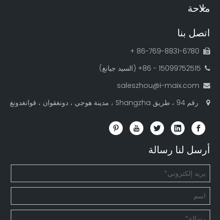
ملاحة
اتصل بنا
86-769-8831-6780 +

15099752515 - 86+ (السيد جيانغ)

saleszhou@i-maix.com

رقم 94 ، طريق Shangzha ، مدينة هوجي ، دونغقوان ، قوانغدونغ

أرسل لنا رسالة