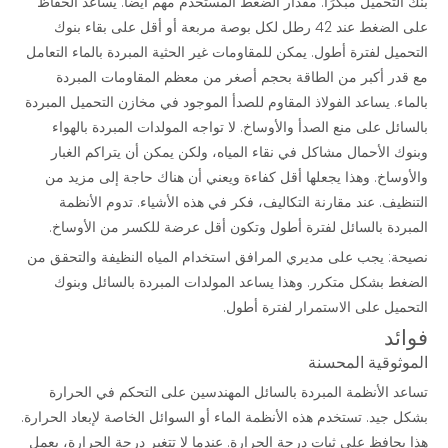
بنك التحميل مبكرًا. مقدار الضغط المستخدم مهم أيضًا. يساعد الحفاظ
على الضغط عند 42 رطل لكل بوصة مربعة أو أقل على بقاء بنوك
التحميل لفترة أطول. يمكن للمقاومات غير الحثية المبردة بالماء التعامل
مع قدر أكبر من الطاقة بحجم أصغر من معظم المقاومات المبردة
بالماء. يساعد الفولاذ المقاوم للصدأ الموجود في مخازن التحميل المبردة
بالسائل على منع الصدأ والأوساخ. لا تواجه المولدات المبردة بالهواء
وبنوك الأحمال مشاكل في نقاء المياه، ولكن يمكن أن يتراكم الغبار
والأوساخ. وهذا يجعلها أقل كفاءة ويعني أن هناك حاجة إلى مزيد من
التنظيف. عند مقارنة التكاليف، فكر في هذه الأشياء. تدوم الأنظمة
المبردة بالسائل لفترة أطول وتكون أقل عرضة للكسر من الأوساخ.
نصيحة: يجب على مديري المرافق استخدام المياه النظيفة والتحقق من
الضغط بشكل متكرر. وهذا يساعد المولدات المبردة بالسائل وبنوك
التحميل على الاستمرار لفترة أطول.
فوائد
الموثوقية المحسنة
تساعد الأنظمة المبردة بالسائل المهندسين على التحكم في الحرارة
بشكل جيد. تستخدم هذه الأنظمة الماء أو السوائل الخاصة لإبعاد الحرارة.
هذا يحافظ على ثبات درجة الحرارة. عندما لا تتغير درجة الحرارة، يعمل