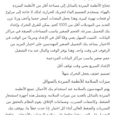
تحتاج الأنظمة المبردة بالسائل إلى مساحة أقل من الأنظمة المبردة
بالهواء. يستخدم التصميم الماء لتحريك الحرارة، لذلك لا حاجة إلى مراوح
أو فتحات تهوية كبيرة. وهذا يجعل المعدات أصغر حجما وأخف وزنا. تزن
العديد من الموديلات أقل من 1000 كجم. يمكن للفرق التحرك وإعداد
بنك التحميل بسرعة. الحجم الصغير يناسب المساحات الضيقة في
مراكز
البيانات
. التثبيت السهل يعني وقتًا أقل في الإعداد ومزيدًا من الوقت في
الاختبار. يساعد بنك التحميل الصغير المهندسين على اختبار المزيد من
الرفوف في وقت واحد. وهذا يوفر الوقت والمال عند بدء التشغيل.
حجم صغير يناسب مراكز البيانات المزدحمة
الإعداد السريع يعني وقت توقف أقل
تصميم خفيف يجعل التحرك سهلاً
ميزات السلامة للأنظمة المبردة بالسوائل
يهتم المهندسون بالسلامة عند استخدام بنك الأحمال. تتمتع الأنظمة
المبردة بالسائل بالعديد من ميزات السلامة. وتشمل هذه أجهزة استشعار
الضغط، وكاشفات التسرب، وصمامات الإغلاق. يقوم النظام بالتحقق من
التسربات والضغط العالي أثناء كل اختبار. إذا حدث خطأ ما، يتوقف بنك
التحميل على الفور. وهذا يحافظ على سلامة المعدات والأشخاص. يحافظ