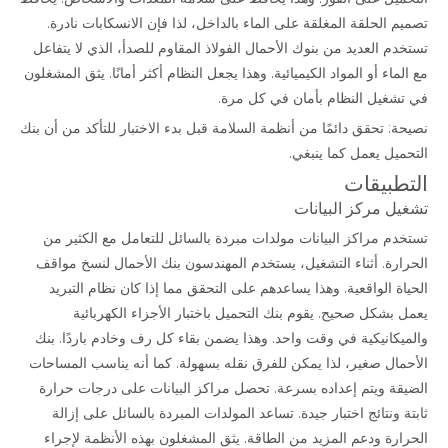
تصميم الحلقة المغلقة على الماء بالداخل، لذا فإن الانسكابات نادرة.
تستخدم العديد من بنوك الأحمال الفولاذ المقاوم للصدأ، الذي لا يتفاعل
مع الماء أو المواد الكيميائية. وهذا يجعل النظام أكثر أمانًا. يثق المشغلون
في تشغيل النظام بأمان في كل مرة.
نصيحة: تحقق دائمًا من أنظمة السلامة قبل بدء الاختبار للتأكد من أن بنك
التحميل يعمل كما ينبغي.
التطبيقات
تشغيل مركز البيانات
تستخدم مراكز البيانات مولدات مبردة بالسائل للتعامل مع الكثير من
الحرارة. أثناء التشغيل، يستخدم المهندسون
بنك الأحمال
لنسخ مواقف
الحياة الواقعية. وهذا يساعدهم على التحقق مما إذا كان نظام التبريد
يعمل بشكل صحيح. يقوم بنك التحميل باختبار الأجزاء الكهربائية
والميكانيكية في وقت واحد. وهذا يضمن بقاء كل رف وخادم باردًا. بنك
الأحمال صغير، لذا يمكن للفرق نقله بسهولة. كما أنه يناسب المساحات
الضيقة ويتم إعداده بسرعة. تحصل مراكز البيانات على درجات حرارة
ثابتة ونتائج اختبار جيدة. تساعد المولدات المبردة بالسائل على إزالة
الحرارة ودعم المزيد من الطاقة. يثق المشغلون بهذه الأنظمة لإجراء