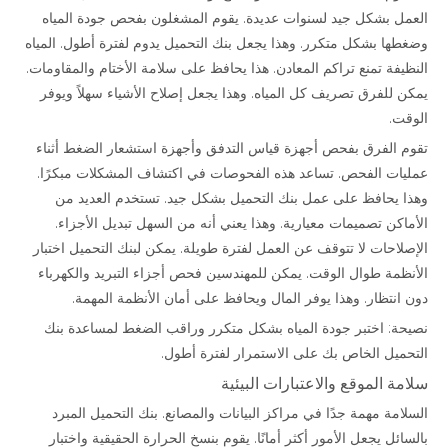
العمل بشكل جيد لسنوات عديدة. يقوم المشغلون بفحص جودة المياه
وضغطها بشكل متكرر. وهذا يجعل بنك التحميل يدوم لفترة أطول. المياه
النظيفة تمنع تراكم المعادن. هذا يحافظ على سلامة الأختام والمقاومات.
يمكن للفرق تصريف كل المياه. وهذا يجعل إصلاح الأشياء سهلاً ويوفر
الوقت.
تقوم الفرق بفحص أجهزة قياس التدفق وأجهزة استشعار الضغط أثناء
عمليات الفحص. تساعد هذه الفحوصات في اكتشاف المشكلات مبكرًا.
وهذا يحافظ على عمل بنك التحميل بشكل جيد. تستخدم العديد من
الأماكن تصميمات معيارية. وهذا يعني أنه من السهل تبديل الأجزاء.
الإصلاحات لا تتوقف عن العمل لفترة طويلة. يمكن لبنك التحميل اختبار
الأنظمة طوال الوقت. يمكن للمهندسين فحص أجزاء التبريد والكهرباء
دون انتظار. وهذا يوفر المال ويحافظ على أمان الأنظمة المهمة.
نصيحة: اختبر جودة المياه بشكل متكرر وراقب الضغط لمساعدة بنك
التحميل الخاص بك على الاستمرار لفترة أطول.
سلامة الموقع والاعتبارات البيئية
السلامة مهمة جدًا في مراكز البيانات والمصانع. بنك التحميل المبرد
بالسائل يجعل الأمور أكثر أمانًا. يقوم بنسخ الحرارة الحقيقية واختبار