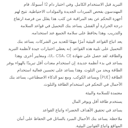
التبريد قبل الاستخدام الكامل. وفي اختبار دام 12 أسبوعًا، قام
المهندسون بفحص المبردات الجديدة والمولدات الاحتياطية. تتيح لهم
أجهزة التحكم عن بعد المراقبة عن كثب. هذا يقلل من فرصة ارتفاع
درجة الحرارة أو الفشل. يساعد بنك التحميل في قواعد السلامة
والتدريب. وهذا يحافظ على سلامة الجميع عند استخدامه.
يعد اتباع القواعد البيئية أمرًا مهمًا للعديد من الشركات. يساعد بنك
التحميل على تلبية هذه القواعد. إنه يعطي اختبارات جيدة لأنظمة التبريد
والطاقة. لقد حصل على شهادة UL، CSA، CE، ومعايير أخرى. وهذا
يساعد في بدء أنظمة جديدة. إن استخدام معدات أقل تبريدًا بالهواء يوفر
الطاقة ويحد من التلوث. وهذا يساعد على تحسين فعالية استخدام
الطاقة (PUE) ويساعد الكوكب. ومع نمو الذكاء الاصطناعي، يساعد بنك
الأحمال في التحكم في استخدام الطاقة والتلوث.
معتمدة للسلامة والبيئة
يستخدم طاقة أقل ويوفر المال
يساعد في تحقيق الأهداف الخضراء واتباع القواعد
ملاحظة: يساعد بنك الأحمال المبرد بالسائل في الحفاظ على أمان
المواقع واتباع القوانين البيئية.