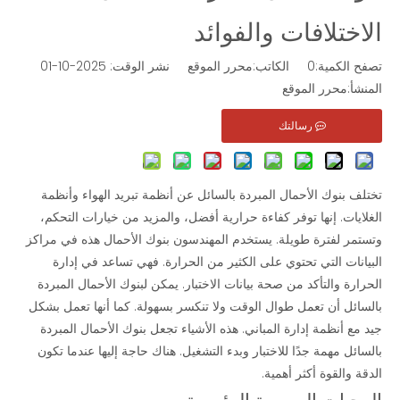
الاختلافات والفوائد
رسالتك
رسالتك
تصفح الكمية:
0
الكاتب:محرر الموقع نشر الوقت: 2025-10-01
المنشأ:
محرر الموقع
رسالتك
تختلف بنوك الأحمال المبردة بالسائل عن أنظمة تبريد الهواء وأنظمة
الغلايات. إنها توفر كفاءة حرارية أفضل، والمزيد من خيارات التحكم،
وتستمر لفترة طويلة. يستخدم المهندسون بنوك الأحمال هذه في مراكز
البيانات التي تحتوي على الكثير من الحرارة. فهي تساعد في إدارة
الحرارة والتأكد من صحة بيانات الاختبار. يمكن لبنوك الأحمال المبردة
بنك تحميل مبرد بالسائل مغمور
بنك تحميل تيار متردد/تيار مستمر بقدرة 30 كيلو وات لاختبار UPS ومحطة الشحن
بالسائل أن تعمل طوال الوقت ولا تنكسر بسهولة. كما أنها تعمل بشكل
جيد مع أنظمة إدارة المباني. هذه الأشياء تجعل بنوك الأحمال المبردة
رسالتك
رسالتك
بالسائل مهمة جدًا للاختبار وبدء التشغيل. هناك حاجة إليها عندما تكون
الدقة والقوة أكثر أهمية.