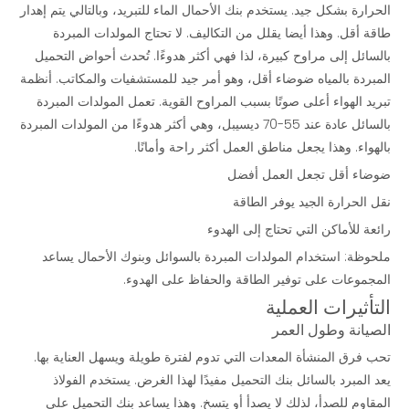
الحرارة بشكل جيد. يستخدم بنك الأحمال الماء للتبريد، وبالتالي يتم إهدار
طاقة أقل. وهذا أيضا يقلل من التكاليف. لا تحتاج المولدات المبردة
بالسائل إلى مراوح كبيرة، لذا فهي أكثر هدوءًا. تُحدث أحواض التحميل
المبردة بالمياه ضوضاء أقل، وهو أمر جيد للمستشفيات والمكاتب. أنظمة
تبريد الهواء أعلى صوتًا بسبب المراوح القوية. تعمل المولدات المبردة
بالسائل عادة عند 55-70 ديسيبل، وهي أكثر هدوءًا من المولدات المبردة
بالهواء. وهذا يجعل مناطق العمل أكثر راحة وأمانًا.
ضوضاء أقل تجعل العمل أفضل
نقل الحرارة الجيد يوفر الطاقة
رائعة للأماكن التي تحتاج إلى الهدوء
ملحوظة: استخدام المولدات المبردة بالسوائل وبنوك الأحمال يساعد
المجموعات على توفير الطاقة والحفاظ على الهدوء.
التأثيرات العملية
الصيانة وطول العمر
تحب فرق المنشأة المعدات التي تدوم لفترة طويلة ويسهل العناية بها.
يعد المبرد بالسائل
بنك التحميل
مفيدًا لهذا الغرض. يستخدم الفولاذ
المقاوم للصدأ، لذلك لا يصدأ أو يتسخ. وهذا يساعد بنك التحميل على