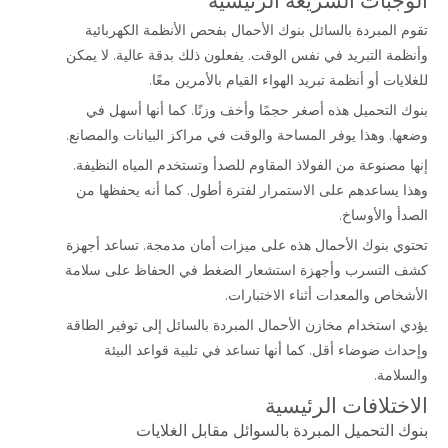
الوجبات السريعة الرئيسية
تقوم المبردة بالسائل
بنوك الأحمال
بفحص الأنظمة الكهربائية
وأنظمة التبريد في نفس الوقت. يفعلون ذلك بدقة عالية. لا يمكن
للغلايات أو أنظمة تبريد الهواء القيام بالأمرين معًا.
بنوك التحميل هذه أصغر حجمًا وأخف وزنًا. كما أنها أسهل في
وضعها. وهذا يوفر المساحة والوقت في
مراكز البيانات
والمصانع.
إنها مصنوعة من الفولاذ المقاوم للصدأ وتستخدم المياه النظيفة.
وهذا يساعدهم على الاستمرار لفترة أطول. كما أنه يحفظها من
الصدأ والأوساخ.
تحتوي بنوك الأحمال هذه على ميزات أمان مدمجة. تساعد أجهزة
كشف التسرب وأجهزة استشعار الضغط في الحفاظ على سلامة
الأشخاص والمعدات أثناء الاختبارات.
يؤدي استخدام مخازن الأحمال المبردة بالسائل إلى توفير الطاقة
وإحداث ضوضاء أقل. كما أنها تساعد في تلبية قواعد البيئة
والسلامة.
الاختلافات الرئيسية
بنوك التحميل المبردة بالسوائل مقابل الغلايات