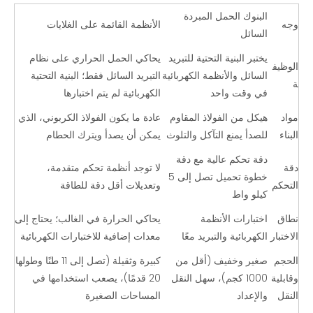
البنوك الحمل المبردة
وجه
الأنظمة القائمة على الغلايات
السائل
يختبر البنية التحتية للتبريد
يحاكي الحمل الحراري على نظام
الوظيف
السائل والأنظمة الكهربائية
التبريد السائل فقط؛ البنية التحتية
ة
في وقت واحد
الكهربائية لم يتم اختبارها
مواد
هيكل من الفولاذ المقاوم
عادة ما يكون الفولاذ الكربوني، الذي
البناء
للصدأ يمنع التآكل والتلوث
يمكن أن يصدأ ويترك الحطام
دقة تحكم عالية مع دقة
دقة
لا توجد أنظمة تحكم متقدمة،
خطوة تحميل تصل إلى 5
التحكم
وتعديلات أقل دقة للطاقة
كيلو واط
نطاق
اختبارات الأنظمة
يحاكي الحرارة في الغالب؛ يحتاج إلى
الاختبار
الكهربائية والتبريد معًا
معدات إضافية للاختبارات الكهربائية
الحجم
صغير وخفيف (أقل من
كبيرة وثقيلة (تصل إلى 11 طنًا وطولها
وقابلية
1000 كجم)، سهل النقل
20 قدمًا)، يصعب استخدامها في
النقل
والإعداد
المساحات الصغيرة