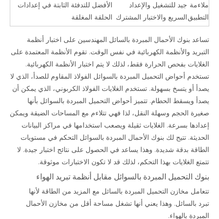
ملاءمة
جيد للتشغيل والإعداد
الأفضل للتدفئة الثابتة في إعدادات
التطبيق
السريع والاختبار المشترك
الحلقة المغلقة
تساعد بنوك الأحمال المبردة بالسائل
المهندسين على اختبار أنظمة
التبريد والأنظمة الكهربائية في نفس الوقت. تقوم الأنظمة المعتمدة على
الغلايات بفحص الحرارة فقط، لذلك لا يتم اختبار الأنظمة الكهربائية.
تستخدم أحواض التحميل المبردة بالسوائل الفولاذ المقاوم للصدأ، الذي لا
يصدأ أو يتسخ بسهولة. تستخدم الغلايات الفولاذ الكربوني، الذي يمكن أن
يصدأ ويسقط الحطام. تتميز أحواض التحميل المبردة بالسوائل بأنها
صغيرة الحجم وسهلة النقل، لذا فهي تتلاءم مع المساحات الضيقة ويمكن
إعدادها بسرعة. الغلايات ثقيلة ويصعب استخدامها في مراكز البيانات
الحديثة. تتيح لك بنوك الأحمال المبردة بالسوائل التحكم في مستويات
الطاقة بدقة شديدة. وهذا يساعد في الحصول على نتائج اختبار جيدة. لا
تتمتع الغلايات بهذا التحكم، لذلك قد لا تكون الاختبارات موثوقة.
بنوك التحميل المبردة بالسوائل مقابل أنظمة تبريد الهواء
تتعامل مخازن التحميل المبردة بالسائل مع المزيد من الطاقة لأنها
تبرد بالسائل. وهذا يعني أنها تشغل مساحة أقل من مخازن الأحمال
المبردة بالهواء.